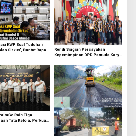
asi KWP Soal Tuduhan
Rendi Siagian Percayakan
an Sirkus’, Buntut Rapat
Kepemimpinan DPD Pemuda Karya
 Dipimpin Sufmi Dasco
Nasional Kota Medan kepada Josef
Sembiring
PalmCo Raih Tiga
an Tata Kelola, Perkuat
perasional dan Efisiensi