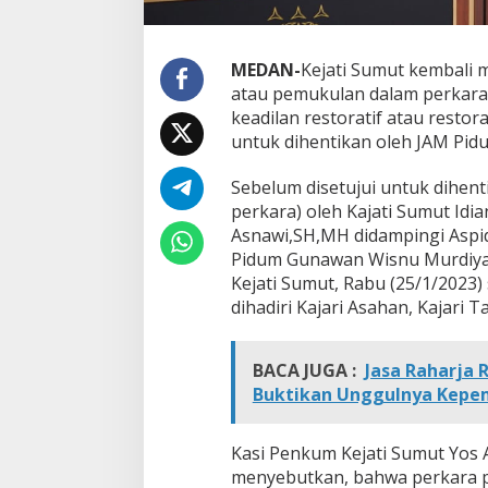
u
m
u
t
MEDAN-
Kejati Sumut kembali
H
atau pemukulan dalam perkara
e
keadilan restoratif atau restora
n
untuk dihentikan oleh JAM Pid
t
i
k
Sebelum disetujui untuk dihent
a
perkara) oleh Kajati Sumut Idi
n
Asnawi,SH,MH didampingi Aspid
P
Pidum Gunawan Wisnu Murdiyan
e
Kejati Sumut, Rabu (25/1/2023
n
u
dihadiri Kajari Asahan, Kajari 
n
t
u
BACA JUGA :
Jasa Raharja 
t
Buktikan Unggulnya Kepe
a
n
P
Kasi Penkum Kejati Sumut Yos
e
menyebutkan, bahwa perkara p
r