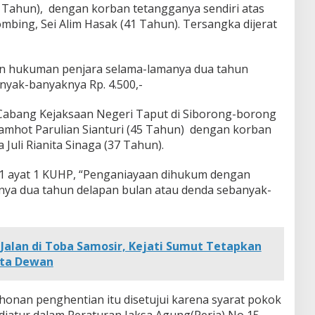
 Tahun), dengan korban tetangganya sendiri atas
bing, Sei Alim Hasak (41 Tahun). Tersangka dijerat
n hukuman penjara selama-lamanya dua tahun
nyak-banyaknya Rp. 4.500,-
 Cabang Kejaksaan Negeri Taput di Siborong-borong
amhot Parulian Sianturi (45 Tahun) dengan korban
 Juli Rianita Sinaga (37 Tahun).
1 ayat 1 KUHP, “Penganiayaan dihukum dengan
ya dua tahun delapan bulan atau denda sebanyak-
 Jalan di Toba Samosir, Kejati Sumut Tetapkan
ota Dewan
onan penghentian itu disetujui karena syarat pokok
iatur dalam Peraturan Jaksa Agung(Perja) No 15