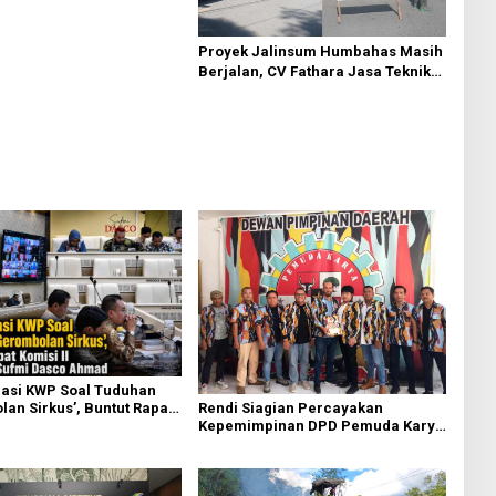
Proyek Jalinsum Humbahas Masih
Berjalan, CV Fathara Jasa Teknik
Janjikan Finishing Ulang
asi KWP Soal Tuduhan
Rendi Siagian Percayakan
an Sirkus’, Buntut Rapat
Kepemimpinan DPD Pemuda Karya
 Dipimpin Sufmi Dasco
Nasional Kota Medan kepada Josef
Sembiring