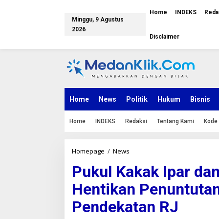
L
e
Home
INDEKS
Reda
Minggu, 9 Agustus
w
a
2026
Disclaimer
t
i
k
e
k
o
n
Home
News
Politik
Hukum
Bisnis
t
e
n
Home
INDEKS
Redaksi
Tentang Kami
Kode 
Homepage
/
News
P
u
Pukul Kakak Ipar dan
k
u
Hentikan Penuntuta
l
K
Pendekatan RJ
a
k