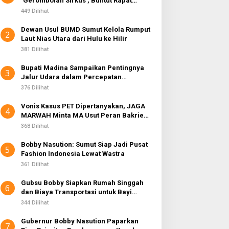
‘Gerombolan Sirkus’, Buntut Rapat
k
Komisi II Dipimpin Sufmi Dasco Ahmad
:
449 Dilihat
Dewan Usul BUMD Sumut Kelola Rumput
2
Laut Nias Utara dari Hulu ke Hilir
381 Dilihat
Bupati Madina Sampaikan Pentingnya
3
Jalur Udara dalam Percepatan
Pembangunan
376 Dilihat
Vonis Kasus PET Dipertanyakan, JAGA
4
MARWAH Minta MA Usut Peran Bakrie
Group
368 Dilihat
Bobby Nasution: Sumut Siap Jadi Pusat
5
Fashion Indonesia Lewat Wastra
361 Dilihat
Gubsu Bobby Siapkan Rumah Singgah
6
dan Biaya Transportasi untuk Bayi
Penderita Suspek Leukemia Asal Nias
344 Dilihat
Barat
Gubernur Bobby Nasution Paparkan
7