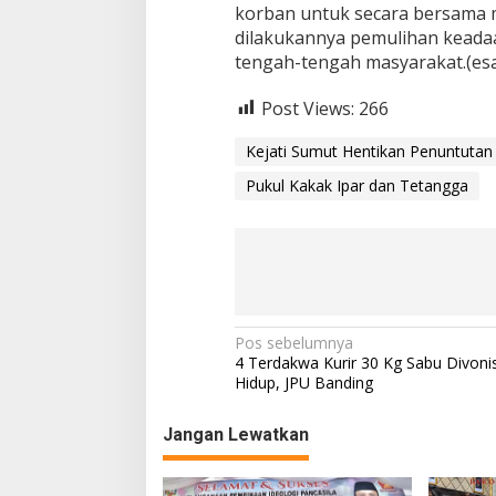
korban untuk secara bersama
dilakukannya pemulihan keadaa
tengah-tengah masyarakat.(es
Post Views:
266
Kejati Sumut Hentikan Penuntutan
Pukul Kakak Ipar dan Tetangga
N
Pos sebelumnya
4 Terdakwa Kurir 30 Kg Sabu Divon
a
Hidup, JPU Banding
v
Jangan Lewatkan
i
g