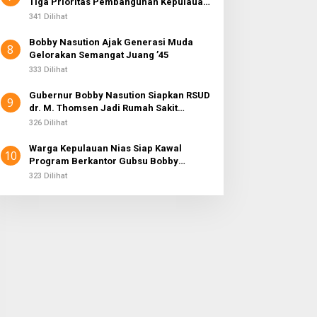
Tiga Prioritas Pembangunan Kepulauan
Nias
341 Dilihat
Bobby Nasution Ajak Generasi Muda
8
Gelorakan Semangat Juang ’45
333 Dilihat
Gubernur Bobby Nasution Siapkan RSUD
9
dr. M. Thomsen Jadi Rumah Sakit
Regional Kepulauan Nias
326 Dilihat
Warga Kepulauan Nias Siap Kawal
10
Program Berkantor Gubsu Bobby
Nasution
323 Dilihat