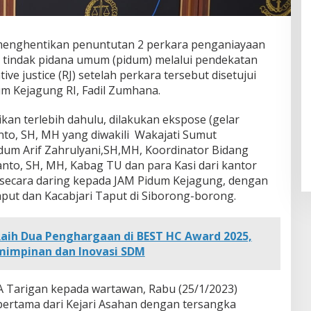
 menghentikan penuntutan 2 perkara penganiayaan
 tindak pidana umum (pidum) melalui pendekatan
tive justice (RJ) setelah perkara tersebut disetujui
um Kejagung RI, Fadil Zumhana.
ikan terlebih dahulu, dilakukan ekspose (gelar
anto, SH, MH yang diwakili Wakajati Sumut
um Arif Zahrulyani,SH,MH, Koordinator Bidang
to, SH, MH, Kabag TU dan para Kasi dari kantor
) secara daring kepada JAM Pidum Kejagung, dengan
Taput dan Kacabjari Taput di Siborong-borong.
Raih Dua Penghargaan di BEST HC Award 2025,
mimpinan dan Inovasi SDM
 A Tarigan kepada wartawan, Rabu
(25/1/2023)
ertama dari Kejari Asahan dengan tersangka