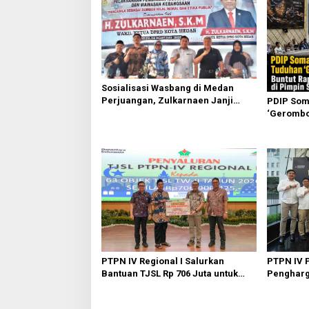
a
s
i
p
o
Sosialisasi Wasbang di Medan
s
Perjuangan, Zulkarnaen Janji
PDIP Som
Perjuangkan Ruang Bermain Anak
‘Gerombol
Komisi II
Ahmad
PTPN IV Regional I Salurkan
PTPN IV 
Bantuan TJSL Rp 706 Juta untuk
Pengharga
Pembangunan Sosial
Kinerja O
Berkelanjutan