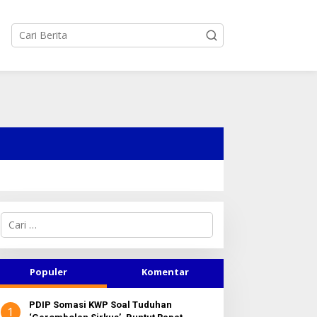
C
a
r
i
u
Populer
Komentar
n
t
PDIP Somasi KWP Soal Tuduhan
u
1