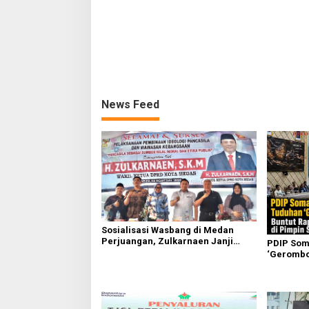
News Feed
Sosialisasi Wasbang di Medan
Perjuangan, Zulkarnaen Janji
PDIP Som
Perjuangkan Ruang Bermain Anak
‘Gerombol
Komisi II
Ahmad