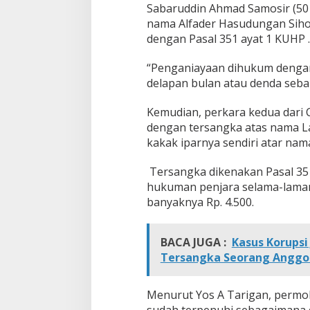
k
Sabaruddin Ahmad Samosir (50
a
nama Alfader Hasudungan Sihom
r
dengan Pasal 351 ayat 1 KUHP .
a
D
“Penganiayaan dihukum denga
e
n
delapan bulan atau denda seba
g
a
Kemudian, perkara kedua dari
n
dengan tersangka atas nama L
P
kakak iparnya sendiri atar nama
e
n
d
Tersangka dikenakan Pasal 35
e
hukuman penjara selama-laman
k
banyaknya Rp. 4.500.
a
t
a
BACA JUGA :
Kasus Korupsi
n
R
Tersangka Seorang Angg
J
Menurut Yos A Tarigan, permoh
sudah terpenuhi sebagaimana d