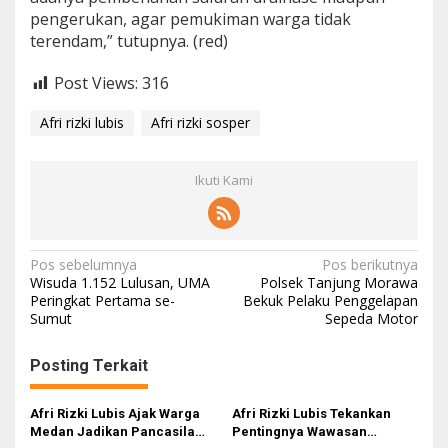
pengerukan, agar pemukiman warga tidak
terendam,” tutupnya. (red)
Post Views:
316
Afri rizki lubis
Afri rizki sosper
Ikuti Kami
N
Pos sebelumnya
Pos berikutnya
Wisuda 1.152 Lulusan, UMA
Polsek Tanjung Morawa
a
Peringkat Pertama se-
Bekuk Pelaku Penggelapan
Sumut
Sepeda Motor
v
i
Posting Terkait
g
a
Afri Rizki Lubis Ajak Warga
Afri Rizki Lubis Tekankan
s
Medan Jadikan Pancasila
Pentingnya Wawasan