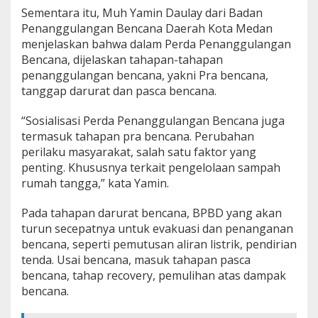
s
Sementara itu, Muh Yamin Daulay dari Badan
i
Penanggulangan Bencana Daerah Kota Medan
B
menjelaskan bahwa dalam Perda Penanggulangan
e
Bencana, dijelaskan tahapan-tahapan
n
penanggulangan bencana, yakni Pra bencana,
c
a
tanggap darurat dan pasca bencana.
n
a
“Sosialisasi Perda Penanggulangan Bencana juga
termasuk tahapan pra bencana. Perubahan
perilaku masyarakat, salah satu faktor yang
penting. Khususnya terkait pengelolaan sampah
rumah tangga,” kata Yamin.
Pada tahapan darurat bencana, BPBD yang akan
turun secepatnya untuk evakuasi dan penanganan
bencana, seperti pemutusan aliran listrik, pendirian
tenda. Usai bencana, masuk tahapan pasca
bencana, tahap recovery, pemulihan atas dampak
bencana.