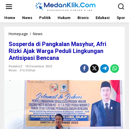
L
e
w
a
Home
News
Politik
Hukum
Bisnis
Edukasi
Sport
t
i
k
Homepage
/
News
S
e
o
Sosperda di Pangkalan Masyhur, Afri
k
s
o
p
Rizki Ajak Warga Peduli Lingkungan
n
e
Antisipasi Bencana
t
r
e
d
Redaksi2
18 Desember 2022
n
a
News
316 Dilihat
d
i
P
a
n
g
k
a
l
a
n