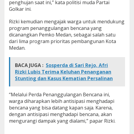
penghujan saat ini,” kata politisi muda Partai
a
Golkar ini.
P
e
d
Rizki kemudian mengajak warga untuk mendukung
u
program penanggulangan bencana yang
l
dicanangkan Pemko Medan, sebagai salah satu
i
dari lima program prioritas pembangunan Kota
L
i
Medan.
n
g
k
BACA JUGA :
Sosperda di Sari Rejo, Afri
u
Rizki Lubis Terima Keluhan Penanganan
n
Stunting dan Kasus Kematian Persalinan
g
a
n
“Melalui Perda Penanggulangan Bencana ini,
A
warga diharapkan lebih antisipasi menghadapi
n
t
bencana yang bisa datang kapan saja. Karena,
i
dengan antisipasi menghadapi bencana, akan
s
mengurangi dampak yang dialami,” papar Rizki.
i
p
a