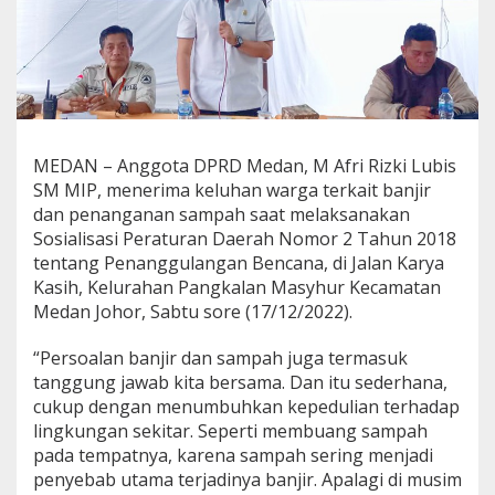
M
a
s
y
h
u
r
,
MEDAN – Anggota DPRD Medan, M Afri Rizki Lubis
A
SM MIP, menerima keluhan warga terkait banjir
f
r
dan penanganan sampah saat melaksanakan
i
Sosialisasi Peraturan Daerah Nomor 2 Tahun 2018
R
tentang Penanggulangan Bencana, di Jalan Karya
i
Kasih, Kelurahan Pangkalan Masyhur Kecamatan
z
Medan Johor, Sabtu sore (17/12/2022).
k
i
A
“Persoalan banjir dan sampah juga termasuk
j
tanggung jawab kita bersama. Dan itu sederhana,
a
cukup dengan menumbuhkan kepedulian terhadap
k
lingkungan sekitar. Seperti membuang sampah
W
a
pada tempatnya, karena sampah sering menjadi
r
penyebab utama terjadinya banjir. Apalagi di musim
g