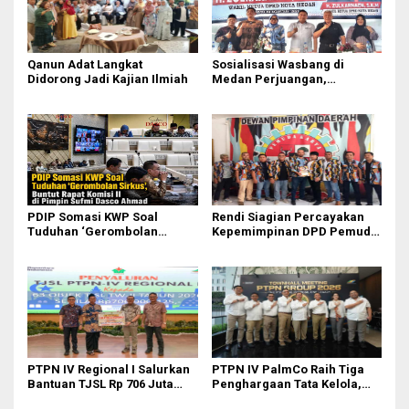
Qanun Adat Langkat
Sosialisasi Wasbang di
Didorong Jadi Kajian Ilmiah
Medan Perjuangan,
Zulkarnaen Janji
Perjuangkan Ruang Bermain
Anak
PDIP Somasi KWP Soal
Rendi Siagian Percayakan
Tuduhan ‘Gerombolan
Kepemimpinan DPD Pemuda
Sirkus’, Buntut Rapat Komisi
Karya Nasional Kota Medan
II Dipimpin Sufmi Dasco
kepada Josef Sembiring
Ahmad
PTPN IV Regional I Salurkan
PTPN IV PalmCo Raih Tiga
Bantuan TJSL Rp 706 Juta
Penghargaan Tata Kelola,
untuk Pembangunan Sosial
Perkuat Kinerja Operasional