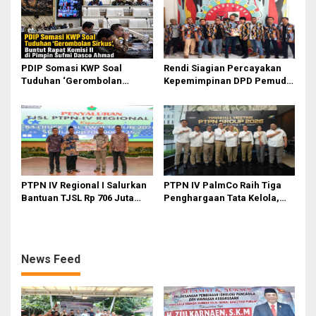
Anak
PDIP Somasi KWP Soal
Rendi Siagian Percayakan
Tuduhan ‘Gerombolan
Kepemimpinan DPD Pemuda
Sirkus’, Buntut Rapat Komisi
Karya Nasional Kota Medan
II Dipimpin Sufmi Dasco
kepada Josef Sembiring
Ahmad
PTPN IV Regional I Salurkan
PTPN IV PalmCo Raih Tiga
Bantuan TJSL Rp 706 Juta
Penghargaan Tata Kelola,
untuk Pembangunan Sosial
Perkuat Kinerja Operasional
Berkelanjutan
dan Efisiensi
News Feed