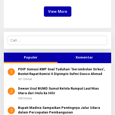
Berkelanjutan
dan Efisiensi
View More
C
a
r
i
u
Populer
Komentar
n
t
PDIP Somasi KWP Soal Tuduhan ‘Gerombolan Sirkus’,
u
1
Buntut Rapat Komisi II Dipimpin Sufmi Dasco Ahmad
k
:
531 Dilihat
Dewan Usul BUMD Sumut Kelola Rumput Laut Nias
2
Utara dari Hulu ke Hilir
390 Dilihat
Bupati Madina Sampaikan Pentingnya Jalur Udara
3
dalam Percepatan Pembangunan