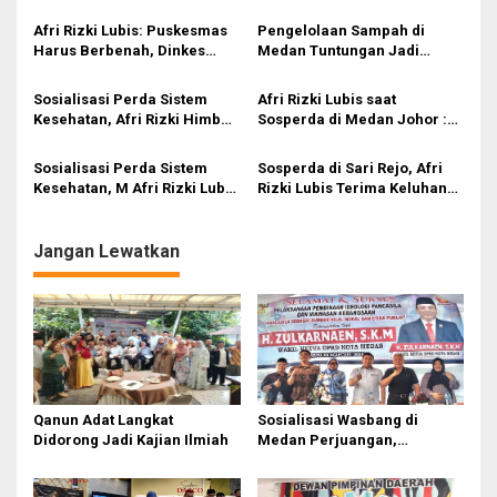
Benteng Hadapi Hoaks dan
Kebangsaan dan Penguatan
i
Perpecahan di Era Digital
Nilai Pancasila di Tengah Era
Afri Rizki Lubis: Puskesmas
Pengelolaan Sampah di
Digital
p
Harus Berbenah, Dinkes
Medan Tuntungan Jadi
Medan Jangan Abai Keluhan
Sorotan, Rizki Lubis Minta
o
Warga
Warga Disiplin Bayar
Sosialisasi Perda Sistem
Afri Rizki Lubis saat
s
Retribusi
Kesehatan, Afri Rizki Himbau
Sosperda di Medan Johor :
Warga Waspadai Penyakit
Waspadai Angin Kencang,
Influenza A
Sampah jadi Berserakan
Sosialisasi Perda Sistem
Sosperda di Sari Rejo, Afri
Kesehatan, M Afri Rizki Lubis
Rizki Lubis Terima Keluhan
Minta Puskesmas Rutin Gelar
Penanganan Stunting dan
Penyuluhan
Kasus Kematian Persalinan
Jangan Lewatkan
Qanun Adat Langkat
Sosialisasi Wasbang di
Didorong Jadi Kajian Ilmiah
Medan Perjuangan,
Zulkarnaen Janji
Perjuangkan Ruang Bermain