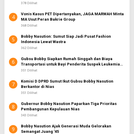
378 Dilihat
Vonis Kasus PET Dipertanyakan, JAGA MARWAH Minta
4
MA Usut Peran Bakrie Group
368 Dilihat
Bobby Nasution: Sumut Siap Jadi Pusat Fashion
5
Indonesia Lewat Wastra
362 Dilihat
Gubsu Bobby Siapkan Rumah Singgah dan Biaya
6
Transportasi untuk Bayi Penderita Suspek Leukemia
Asal Nias Barat
351 Dilihat
Komisi D DPRD Sumut Ikut Gubsu Bobby Nasution
7
Berkantor di Nias
351 Dilihat
Gubernur Bobby Nasution Paparkan Tiga Prioritas
8
Pembangunan Kepulauan Nias
343 Dilihat
Bobby Nasution Ajak Generasi Muda Gelorakan
9
Semangat Juang ’45