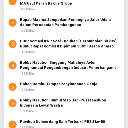
1
MA Usut Peran Bakrie Group
k
:
349 Dilihat
Bupati Madina Sampaikan Pentingnya Jalur Udara
2
dalam Percepatan Pembangunan
160 Dilihat
PDIP Somasi KWP Soal Tuduhan ‘Gerombolan Sirkus’,
3
Buntut Rapat Komisi II Dipimpin Sufmi Dasco Ahmad
142 Dilihat
Bobby Nasution Singgung Mahalnya Avtur
4
Penghambat Pengembangan Industri Penerbangan di
Sumut
138 Dilihat
Pohon Bambu Tempat Penyimpanan Ganja
5
136 Dilihat
Bobby Nasution: Sumut Siap Jadi Pusat Fashion
6
Indonesia Lewat Wastra
133 Dilihat
Paviliun Deliserdang Raih Terbaik I PRSU ke-50
7
132 Dilihat