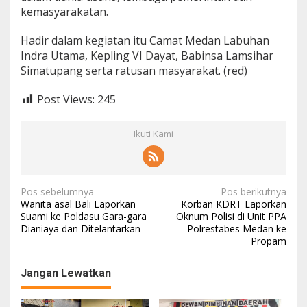
kemasyarakatan.
Hadir dalam kegiatan itu Camat Medan Labuhan
Indra Utama, Kepling VI Dayat, Babinsa Lamsihar
Simatupang serta ratusan masyarakat. (red)
Post Views:
245
Ikuti Kami
N
Pos sebelumnya
Pos berikutnya
Wanita asal Bali Laporkan
Korban KDRT Laporkan
a
Suami ke Poldasu Gara-gara
Oknum Polisi di Unit PPA
Dianiaya dan Ditelantarkan
Polrestabes Medan ke
v
Propam
i
g
Jangan Lewatkan
a