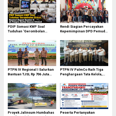
s
i
p
o
PDIP Somasi KWP Soal
Rendi Siagian Percayakan
s
Tuduhan ‘Gerombolan
Kepemimpinan DPD Pemuda
Sirkus’, Buntut Rapat Komisi
Karya Nasional Kota Medan
II Dipimpin Sufmi Dasco
kepada Josef Sembiring
Ahmad
PTPN IV Regional I Salurkan
PTPN IV PalmCo Raih Tiga
Bantuan TJSL Rp 706 Juta
Penghargaan Tata Kelola,
untuk Pembangunan Sosial
Perkuat Kinerja Operasional
Berkelanjutan
dan Efisiensi
Proyek Jalinsum Humbahas
Peserta Pertanyakan