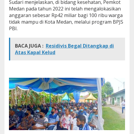
Sudari menjelaskan, di bidang kesehatan, Pemkot
k
Medan pada tahun 2022 ini telah mengalokasikan
a
n
anggaran sebesar Rp42 miliar bagi 100 ribu warga
P
tidak mampu di Kota Medan, melalui program BPJS
r
PBI.
o
g
r
BACA JUGA :
Residivis Begal Ditangkap di
a
Atas Kapal Kelud
m
B
P
J
S
P
B
I
G
r
a
t
i
s