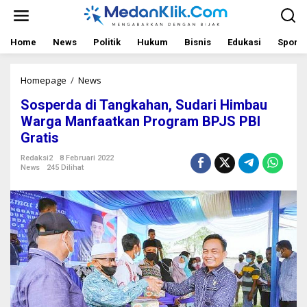
L
e
w
a
Home
News
Politik
Hukum
Bisnis
Edukasi
Sport
t
i
k
Homepage
/
News
S
e
o
Sosperda di Tangkahan, Sudari Himbau
k
s
o
p
Warga Manfaatkan Program BPJS PBI
n
e
Gratis
t
r
e
d
Redaksi2
8 Februari 2022
n
a
News
245 Dilihat
d
i
T
a
n
g
k
a
h
a
n