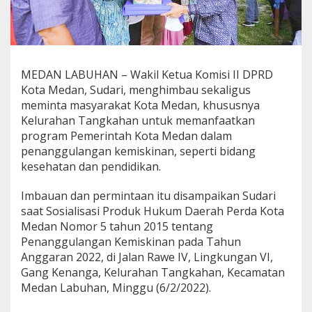
,
S
u
d
a
r
MEDAN LABUHAN – Wakil Ketua Komisi II DPRD
i
Kota Medan, Sudari, menghimbau sekaligus
H
meminta masyarakat Kota Medan, khususnya
i
Kelurahan Tangkahan untuk memanfaatkan
m
b
program Pemerintah Kota Medan dalam
a
penanggulangan kemiskinan, seperti bidang
u
kesehatan dan pendidikan.
W
a
Imbauan dan permintaan itu disampaikan Sudari
r
g
saat Sosialisasi Produk Hukum Daerah Perda Kota
a
Medan Nomor 5 tahun 2015 tentang
M
Penanggulangan Kemiskinan pada Tahun
a
Anggaran 2022, di Jalan Rawe IV, Lingkungan VI,
n
f
Gang Kenanga, Kelurahan Tangkahan, Kecamatan
a
Medan Labuhan, Minggu (6/2/2022).
a
t