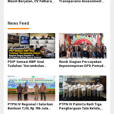
Masih Berjalan, CV Fathara
Transparansi Assessment PT
Jasa Teknik Janjikan
Inalum, Mekanisme Seleksi
Finishing Ulang
Jabatan Level BOD-3 Jadi
Sorotan
News Feed
PDIP Somasi KWP Soal
Rendi Siagian Percayakan
Tuduhan ‘Gerombolan
Kepemimpinan DPD Pemuda
Sirkus’, Buntut Rapat Komisi
Karya Nasional Kota Medan
II Dipimpin Sufmi Dasco
kepada Josef Sembiring
Ahmad
PTPN IV Regional I Salurkan
PTPN IV PalmCo Raih Tiga
Bantuan TJSL Rp 706 Juta
Penghargaan Tata Kelola,
untuk Pembangunan Sosial
Perkuat Kinerja Operasional