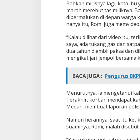
Bahkan mirisnya lagi, kata ibu
m
marah merebut tas miliknya. Ba
dipermalukan di depan warga k
hanya itu, Romi juga memvideo
“Kalau dilihat dari video itu, t
saya, ada tukang gas dan satpa
dua tahun diambil paksa dan d
mengikat jari jempol bersama k
BACA JUGA :
Pengurus BKPR
Menurutnya, ia mengetahui kal
Terakhir, korban mendapat kab
Medan, membuat laporan polisi
Namun herannya, saat itu ket
suaminya, Romi, malah disebut 
“Kata oknum polisi itu, saya ti