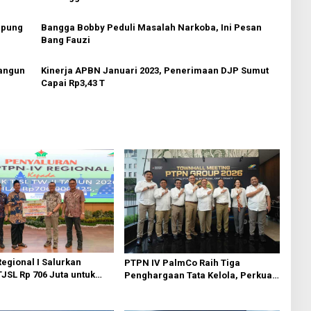
mpung
Bangga Bobby Peduli Masalah Narkoba, Ini Pesan
Bang Fauzi
Bangun
Kinerja APBN Januari 2023, Penerimaan DJP Sumut
Capai Rp3,43 T
egional I Salurkan
PTPN IV PalmCo Raih Tiga
JSL Rp 706 Juta untuk
Penghargaan Tata Kelola, Perkuat
nan Sosial
Kinerja Operasional dan Efisiensi
jutan