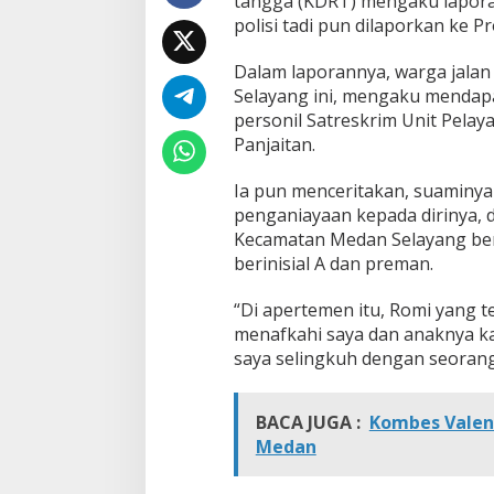
tangga (KDRT) mengaku laporan
P
polisi tadi pun dilaporkan ke 
A
P
Dalam laporannya, warga jala
o
l
Selayang ini, mengaku mendap
r
personil Satreskrim Unit Pelay
e
Panjaitan.
s
t
Ia pun menceritakan, suaminya
a
b
penganiayaan kepada dirinya, 
e
Kecamatan Medan Selayang bers
s
berinisial A dan preman.
M
e
“Di apertemen itu, Romi yang 
d
a
menafkahi saya dan anaknya k
n
saya selingkuh dengan seorang 
k
e
P
BACA JUGA :
Kombes Valen
r
Medan
o
p
a