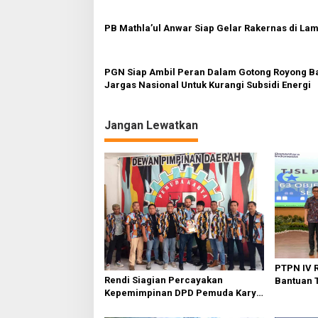
p
o
PB Mathla’ul Anwar Siap Gelar Rakernas di La
s
PGN Siap Ambil Peran Dalam Gotong Royong 
Jargas Nasional Untuk Kurangi Subsidi Energi
Jangan Lewatkan
PTPN IV R
Rendi Siagian Percayakan
Bantuan T
Kepemimpinan DPD Pemuda Karya
Pembangu
Nasional Kota Medan kepada Josef
Berkelan