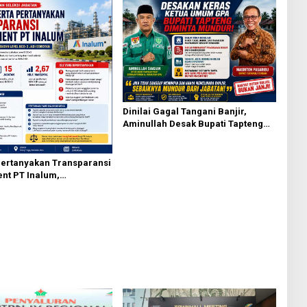
Dinilai Gagal Tangani Banjir,
Aminullah Desak Bupati Tapteng
Masinton Pasaribu Mundur
Pertanyakan Transparansi
nt PT Inalum,
e Seleksi Jabatan Level
di Sorotan