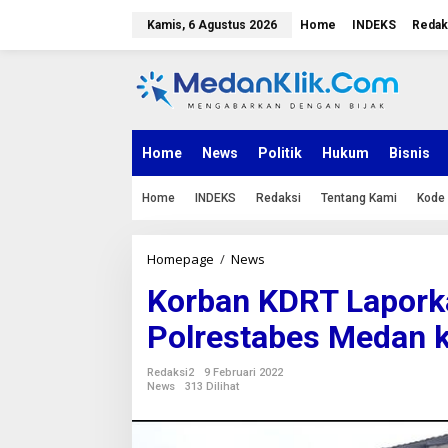
L
e
Kamis, 6 Agustus 2026
Home
INDEKS
Redak
w
a
t
i
k
e
k
Home
News
Politik
Hukum
Bisnis
o
n
Home
INDEKS
Redaksi
Tentang Kami
Kode 
t
e
n
Homepage
/
News
K
o
Korban KDRT Laporka
r
b
Polrestabes Medan 
a
n
K
Redaksi2
9 Februari 2022
D
News
313 Dilihat
R
T
L