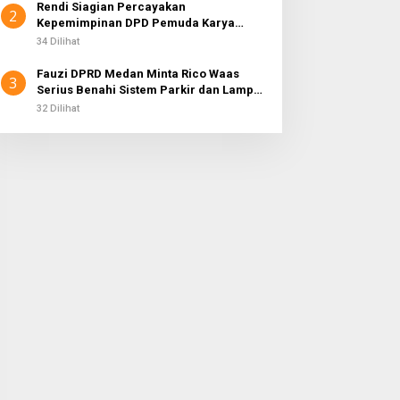
Rendi Siagian Percayakan
2
Kepemimpinan DPD Pemuda Karya
Nasional Kota Medan kepada Josef
34 Dilihat
Sembiring
Fauzi DPRD Medan Minta Rico Waas
3
Serius Benahi Sistem Parkir dan Lampu
Jalan yang Padam
32 Dilihat