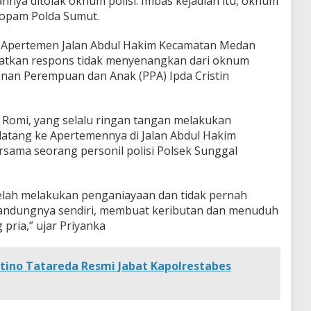
nya ditolak oknum polisi. Imbas kejadian itu, oknum
Propam Polda Sumut.
n Apertemen Jalan Abdul Hakim Kecamatan Medan
atkan respons tidak menyenangkan dari oknum
anan Perempuan dan Anak (PPA) Ipda Cristin
 Romi, yang selalu ringan tangan melakukan
datang ke Apertemennya di Jalan Abdul Hakim
ama seorang personil polisi Polsek Sunggal
telah melakukan penganiayaan dan tidak pernah
andungnya sendiri, membuat keributan dan menuduh
pria,” ujar Priyanka
tino Tatareda Resmi Jabat Kapolrestabes