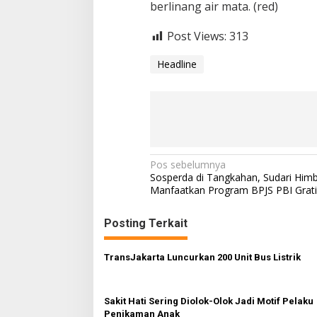
berlinang air mata. (red)
Post Views:
313
Headline
N
Pos sebelumnya
Sosperda di Tangkahan, Sudari Him
a
Manfaatkan Program BPJS PBI Grati
v
Posting Terkait
i
g
TransJakarta Luncurkan 200 Unit Bus Listrik
a
s
Sakit Hati Sering Diolok-Olok Jadi Motif Pelaku
i
Penikaman Anak