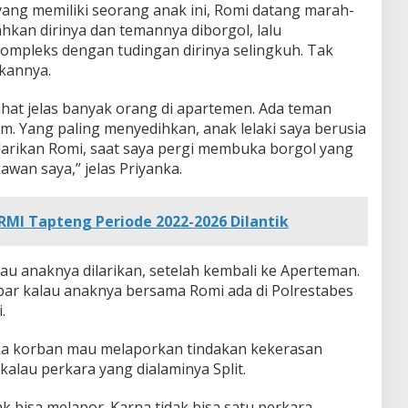
 yang memiliki seorang anak ini, Romi datang marah-
hkan dirinya dan temannya diborgol, lalu
ompleks dengan tudingan dirinya selingkuh. Tak
kannya.
erlihat jelas banyak orang di apartemen. Ada teman
m. Yang paling menyedihkan, anak lelaki saya berusia
ilarikan Romi, saat saya pergi membuka borgol yang
awan saya,” jelas Priyanka.
MI Tapteng Periode 2022-2026 Dilantik
au anaknya dilarikan, setelah kembali ke Aperteman.
ar kalau anaknya bersama Romi ada di Polrestabes
.
ika korban mau melaporkan tindakan kekerasan
kalau perkara yang dialaminya Split.
dak bisa melapor. Karna tidak bisa satu perkara