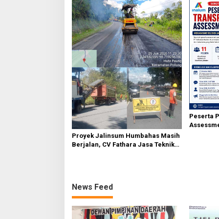
Sembiring
Peserta 
Assessme
Mekanism
Proyek Jalinsum Humbahas Masih
BOD-3 Ja
Berjalan, CV Fathara Jasa Teknik
Janjikan Finishing Ulang
News Feed