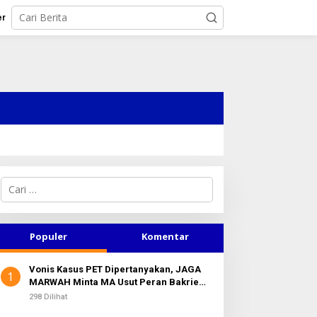
er
C
a
r
i
u
Populer
Komentar
n
t
Vonis Kasus PET Dipertanyakan, JAGA
u
1
MARWAH Minta MA Usut Peran Bakrie
k
Group
:
298 Dilihat