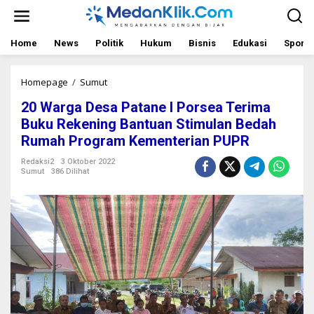
L
e
w
a
Home
News
Politik
Hukum
Bisnis
Edukasi
Sport
t
i
k
Homepage
/
Sumut
2
e
0
20 Warga Desa Patane I Porsea Terima
k
W
o
a
Buku Rekening Bantuan Stimulan Bedah
n
r
Rumah Program Kementerian PUPR
t
g
e
a
Redaksi2
3 Oktober 2022
n
D
Sumut
386 Dilihat
e
s
a
P
a
t
a
n
e
I
P