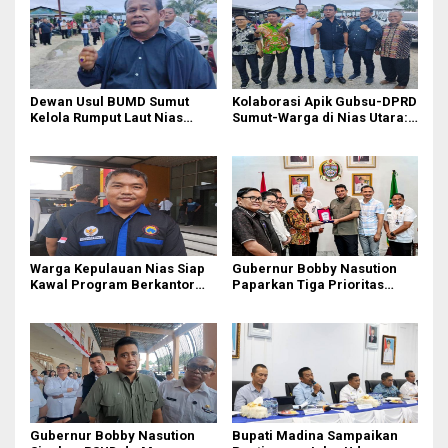
Dewan Usul BUMD Sumut
Kolaborasi Apik Gubsu-DPRD
Kelola Rumput Laut Nias
Sumut-Warga di Nias Utara:
Utara dari Hulu ke Hilir
Jalan Rusak Puluhan Tahun
Akhirnya Diperbaiki
Warga Kepulauan Nias Siap
Gubernur Bobby Nasution
Kawal Program Berkantor
Paparkan Tiga Prioritas
Gubsu Bobby Nasution
Pembangunan Kepulauan
Nias
Gubernur Bobby Nasution
Bupati Madina Sampaikan