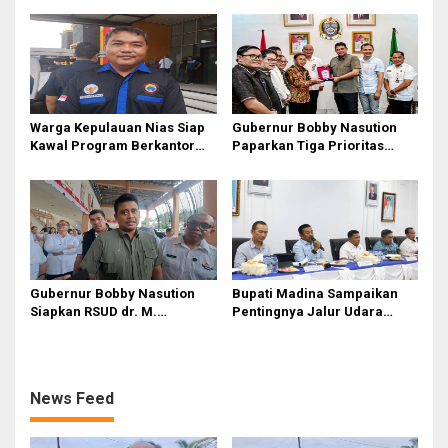
Akhirnya Diperbaiki
Warga Kepulauan Nias Siap
Gubernur Bobby Nasution
Kawal Program Berkantor
Paparkan Tiga Prioritas
Gubsu Bobby Nasution
Pembangunan Kepulauan
Nias
Gubernur Bobby Nasution
Bupati Madina Sampaikan
Siapkan RSUD dr. M.
Pentingnya Jalur Udara
Thomsen Jadi Rumah Sakit
dalam Percepatan
Regional Kepulauan Nias
Pembangunan
News Feed