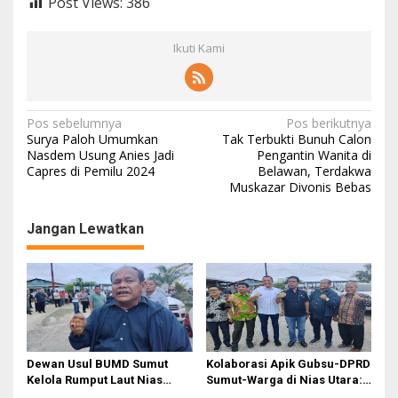
Post Views:
386
Ikuti Kami
N
Pos sebelumnya
Pos berikutnya
Surya Paloh Umumkan
Tak Terbukti Bunuh Calon
a
Nasdem Usung Anies Jadi
Pengantin Wanita di
Capres di Pemilu 2024
Belawan, Terdakwa
v
Muskazar Divonis Bebas
i
g
Jangan Lewatkan
a
s
i
p
o
Dewan Usul BUMD Sumut
Kolaborasi Apik Gubsu-DPRD
s
Kelola Rumput Laut Nias
Sumut-Warga di Nias Utara:
Utara dari Hulu ke Hilir
Jalan Rusak Puluhan Tahun