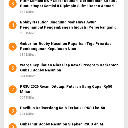
PDIP Somasi KWP Soal Tuduhan ‘Gerombolan Sirkus’,
3
Buntut Rapat Komisi II Dipimpin Sufmi Dasco Ahmad
347 Dilihat
Bobby Nasution Singgung Mahalnya Avtur
4
Penghambat Pengembangan Industri Penerbangan di
Sumut
335 Dilihat
Gubernur Bobby Nasution Paparkan Tiga Prioritas
5
Pembangunan Kepulauan Nias
334 Dilihat
Warga Kepulauan Nias Siap Kawal Program Berkantor
6
Gubsu Bobby Nasution
314 Dilihat
PRSU 2026 Resmi Ditutup, Putaran Uang Capai Rp50
7
Miliar
304 Dilihat
Paviliun Deliserdang Raih Terbaik I PRSU ke-50
8
301 Dilihat
Gubernur Bobby Nasution Siapkan RSUD dr. M.
9