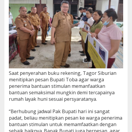
a
n
t
u
a
n
S
t
i
m
u
l
a
Saat penyerahan buku rekening, Tagor Siburian
n
B
menitipkan pesan Bupati Toba agar warga
e
penerima bantuan stimulan memanfaatkan
d
bantuan semaksimal mungkin demi tercapainya
a
rumah layak huni sesuai persyaratanya.
h
R
u
“Berhubung jadwal Pak Bupati hari ini sangat
m
padat, beliau menitipkan pesan ke warga penerima
a
bantuan stimulan untuk memamfaatkan dengan
h
sebaik baiknya. Bapak Bupati juga berpesan, agar
P