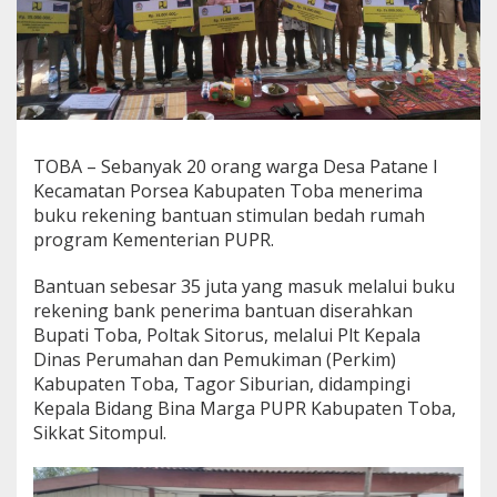
o
r
s
e
a
T
e
r
TOBA – Sebanyak 20 orang warga Desa Patane I
i
Kecamatan Porsea Kabupaten Toba menerima
m
a
buku rekening bantuan stimulan bedah rumah
program Kementerian PUPR.
B
u
Bantuan sebesar 35 juta yang masuk melalui buku
k
rekening bank penerima bantuan diserahkan
u
R
Bupati Toba, Poltak Sitorus, melalui Plt Kepala
e
Dinas Perumahan dan Pemukiman (Perkim)
k
Kabupaten Toba, Tagor Siburian, didampingi
e
Kepala Bidang Bina Marga PUPR Kabupaten Toba,
n
Sikkat Sitompul.
i
n
g
B