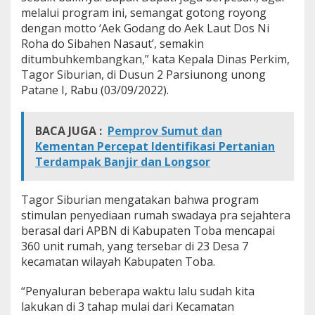
r
melalui program ini, semangat gotong royong
o
dengan motto ‘Aek Godang do Aek Laut Dos Ni
g
Roha do Sibahen Nasaut’, semakin
r
ditumbuhkembangkan,” kata Kepala Dinas Perkim,
a
Tagor Siburian, di Dusun 2 Parsiunong unong
m
K
Patane I, Rabu (03/09/2022).
e
m
e
BACA JUGA :
Pemprov Sumut dan
n
Kementan Percepat Identifikasi Pertanian
t
Terdampak Banjir dan Longsor
e
r
i
Tagor Siburian mengatakan bahwa program
a
n
stimulan penyediaan rumah swadaya pra sejahtera
P
berasal dari APBN di Kabupaten Toba mencapai
U
360 unit rumah, yang tersebar di 23 Desa 7
P
kecamatan wilayah Kabupaten Toba.
R
“Penyaluran beberapa waktu lalu sudah kita
lakukan di 3 tahap mulai dari Kecamatan