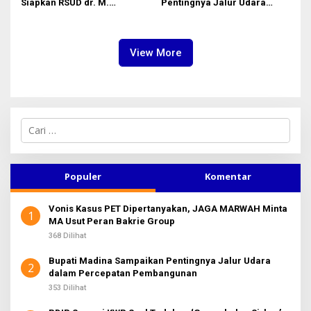
Siapkan RSUD dr. M.
Pentingnya Jalur Udara
Thomsen Jadi Rumah Sakit
dalam Percepatan
Regional Kepulauan Nias
Pembangunan
View More
C
a
r
i
u
Populer
Komentar
n
t
Vonis Kasus PET Dipertanyakan, JAGA MARWAH Minta
u
1
MA Usut Peran Bakrie Group
k
:
368 Dilihat
Bupati Madina Sampaikan Pentingnya Jalur Udara
2
dalam Percepatan Pembangunan
353 Dilihat