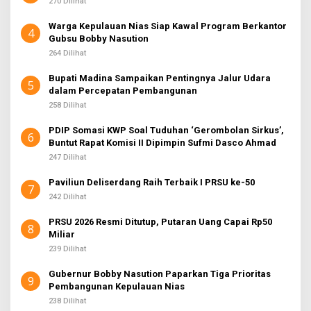
270 Dilihat
Warga Kepulauan Nias Siap Kawal Program Berkantor
4
Gubsu Bobby Nasution
264 Dilihat
Bupati Madina Sampaikan Pentingnya Jalur Udara
5
dalam Percepatan Pembangunan
258 Dilihat
PDIP Somasi KWP Soal Tuduhan ‘Gerombolan Sirkus’,
6
Buntut Rapat Komisi II Dipimpin Sufmi Dasco Ahmad
247 Dilihat
Paviliun Deliserdang Raih Terbaik I PRSU ke-50
7
242 Dilihat
PRSU 2026 Resmi Ditutup, Putaran Uang Capai Rp50
8
Miliar
239 Dilihat
Gubernur Bobby Nasution Paparkan Tiga Prioritas
9
Pembangunan Kepulauan Nias
238 Dilihat