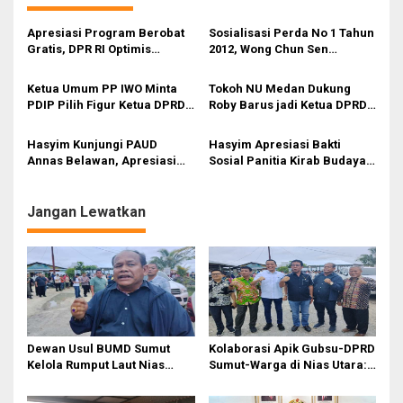
a
s
Apresiasi Program Berobat
Sosialisasi Perda No 1 Tahun
Gratis, DPR RI Optimis
2012, Wong Chun Sen
i
Gubernur Bobby Jadikan
Ingatkan Warga Bahaya
Sumut Role Model Kesehatan
Penyebaran HIV/AIDS
p
Ketua Umum PP IWO Minta
Tokoh NU Medan Dukung
PDIP Pilih Figur Ketua DPRD
Roby Barus jadi Ketua DPRD
o
Medan yang Mampu
Medan, Bawa Suasana
s
Merangkul Seluruh
Kondusif dan Sejuk
Hasyim Kunjungi PAUD
Hasyim Apresiasi Bakti
Kelompok
Annas Belawan, Apresiasi
Sosial Panitia Kirab Budaya
Pengelola
Khonghucu dan KTM
Jangan Lewatkan
Dewan Usul BUMD Sumut
Kolaborasi Apik Gubsu-DPRD
Kelola Rumput Laut Nias
Sumut-Warga di Nias Utara:
Utara dari Hulu ke Hilir
Jalan Rusak Puluhan Tahun
Akhirnya Diperbaiki