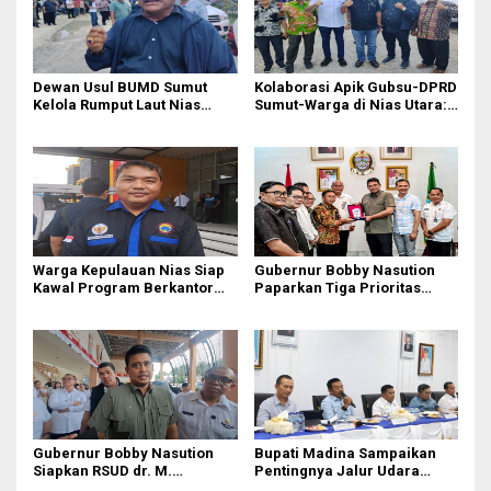
Dewan Usul BUMD Sumut
Kolaborasi Apik Gubsu-DPRD
Kelola Rumput Laut Nias
Sumut-Warga di Nias Utara:
Utara dari Hulu ke Hilir
Jalan Rusak Puluhan Tahun
Akhirnya Diperbaiki
Warga Kepulauan Nias Siap
Gubernur Bobby Nasution
Kawal Program Berkantor
Paparkan Tiga Prioritas
Gubsu Bobby Nasution
Pembangunan Kepulauan
Nias
Gubernur Bobby Nasution
Bupati Madina Sampaikan
Siapkan RSUD dr. M.
Pentingnya Jalur Udara
Thomsen Jadi Rumah Sakit
dalam Percepatan