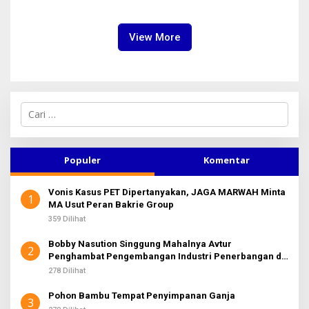
Regional Kepulauan Nias
Pembangunan
View More
C
a
r
i
u
Populer
Komentar
n
t
Vonis Kasus PET Dipertanyakan, JAGA MARWAH Minta
u
1
MA Usut Peran Bakrie Group
k
:
359 Dilihat
Bobby Nasution Singgung Mahalnya Avtur
2
Penghambat Pengembangan Industri Penerbangan di
Sumut
278 Dilihat
Pohon Bambu Tempat Penyimpanan Ganja
3