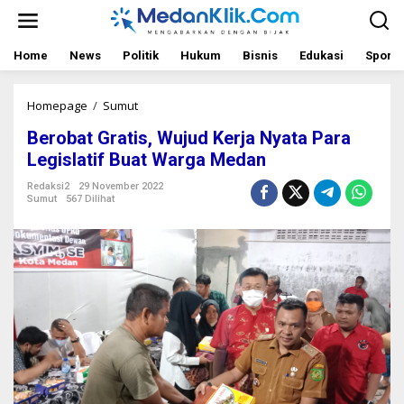
L
e
w
a
Home
News
Politik
Hukum
Bisnis
Edukasi
Sport
t
i
k
Homepage
/
Sumut
B
e
e
Berobat Gratis, Wujud Kerja Nyata Para
k
r
o
o
Legislatif Buat Warga Medan
n
b
t
a
Redaksi2
29 November 2022
Sumut
567 Dilihat
e
t
n
G
r
a
t
i
s
,
W
u
j
u
d