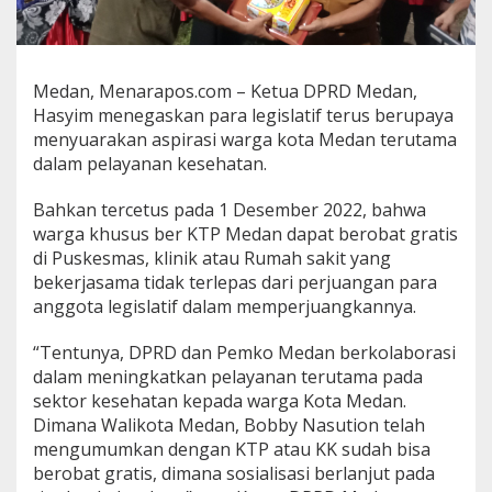
K
e
r
j
Medan, Menarapos.com – Ketua DPRD Medan,
a
N
Hasyim menegaskan para legislatif terus berupaya
y
menyuarakan aspirasi warga kota Medan terutama
a
dalam pelayanan kesehatan.
t
a
Bahkan tercetus pada 1 Desember 2022, bahwa
P
a
warga khusus ber KTP Medan dapat berobat gratis
r
di Puskesmas, klinik atau Rumah sakit yang
a
bekerjasama tidak terlepas dari perjuangan para
L
anggota legislatif dalam memperjuangkannya.
e
g
i
“Tentunya, DPRD dan Pemko Medan berkolaborasi
s
dalam meningkatkan pelayanan terutama pada
l
sektor kesehatan kepada warga Kota Medan.
a
Dimana Walikota Medan, Bobby Nasution telah
t
i
mengumumkan dengan KTP atau KK sudah bisa
f
berobat gratis, dimana sosialisasi berlanjut pada
B