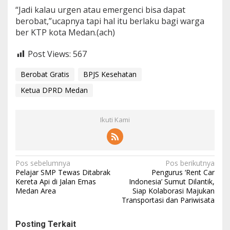
“Jadi kalau urgen atau emergenci bisa dapat
berobat,”ucapnya tapi hal itu berlaku bagi warga
ber KTP kota Medan.(ach)
Post Views:
567
Berobat Gratis
BPJS Kesehatan
Ketua DPRD Medan
Ikuti Kami
N
Pos sebelumnya
Pos berikutnya
Pelajar SMP Tewas Ditabrak
Pengurus ‘Rent Car
a
Kereta Api di Jalan Emas
Indonesia’ Sumut Dilantik,
Medan Area
Siap Kolaborasi Majukan
v
Transportasi dan Pariwisata
i
g
Posting Terkait