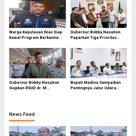
Warga Kepulauan Nias Siap
Gubernur Bobby Nasution
Kawal Program Berkantor
Paparkan Tiga Prioritas
Gubsu Bobby Nasution
Pembangunan Kepulauan
Nias
Gubernur Bobby Nasution
Bupati Madina Sampaikan
Siapkan RSUD dr. M.
Pentingnya Jalur Udara
Thomsen Jadi Rumah Sakit
dalam Percepatan
Regional Kepulauan Nias
Pembangunan
News Feed