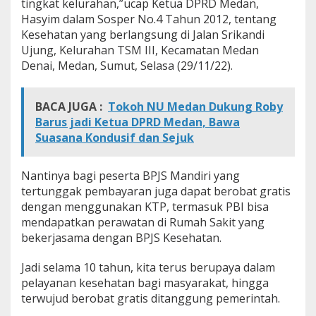
tingkat kelurahan,”ucap Ketua DPRD Medan,
u
Hasyim dalam Sosper No.4 Tahun 2012, tentang
a
Kesehatan yang berlangsung di Jalan Srikandi
t
W
Ujung, Kelurahan TSM III, Kecamatan Medan
a
Denai, Medan, Sumut, Selasa (29/11/22).
r
g
a
BACA JUGA :
Tokoh NU Medan Dukung Roby
M
Barus jadi Ketua DPRD Medan, Bawa
e
d
Suasana Kondusif dan Sejuk
a
n
Nantinya bagi peserta BPJS Mandiri yang
tertunggak pembayaran juga dapat berobat gratis
dengan menggunakan KTP, termasuk PBI bisa
mendapatkan perawatan di Rumah Sakit yang
bekerjasama dengan BPJS Kesehatan.
Jadi selama 10 tahun, kita terus berupaya dalam
pelayanan kesehatan bagi masyarakat, hingga
terwujud berobat gratis ditanggung pemerintah.