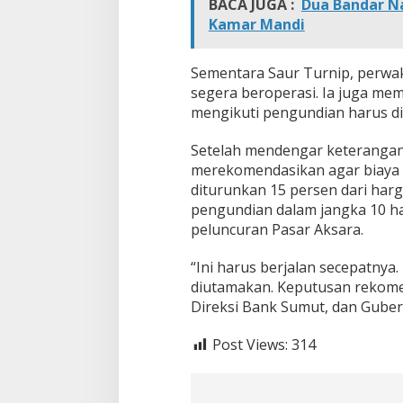
BACA JUGA :
Dua Bandar Na
Kamar Mandi
Sementara Saur Turnip, perwa
segera beroperasi. Ia juga m
mengikuti pengundian harus difa
Setelah mendengar keterangan p
merekomendasikan agar biaya ko
diturunkan 15 persen dari harga
pengundian dalam jangka 10 h
peluncuran Pasar Aksara.
“Ini harus berjalan secepatnya
diutamakan. Keputusan rekome
Direksi Bank Sumut, dan Gubern
Post Views:
314