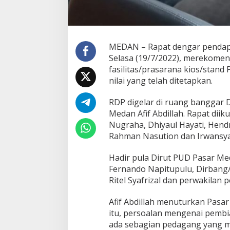
e
n
y
e
d
MEDAN – Rapat dengar pendapa
i
Selasa (19/7/2022), merekomen
a
fasilitas/prasarana kios/stand
a
n
nilai yang telah ditetapkan.
F
a
RDP digelar di ruang banggar 
s
Medan Afif Abdillah. Rapat diiku
i
Nugraha, Dhiyaul Hayati, Hendr
l
i
Rahman Nasution dan Irwansya
t
a
Hadir pula Dirut PUD Pasar Me
s
Fernando Napitupulu, Dirbang
K
Ritel Syafrizal dan perwakilan
i
o
s
Afif Abdillah menuturkan Pasar
d
itu, persoalan mengenai pembia
i
ada sebagian pedagang yang 
P