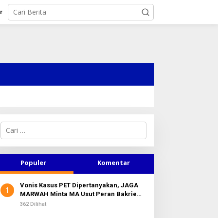
r
C
a
r
i
u
Populer
Komentar
n
t
Vonis Kasus PET Dipertanyakan, JAGA
u
1
MARWAH Minta MA Usut Peran Bakrie
k
Group
:
362 Dilihat