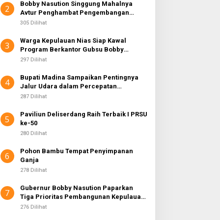
Bobby Nasution Singgung Mahalnya
2
Avtur Penghambat Pengembangan
Industri Penerbangan di Sumut
305 Dilihat
Warga Kepulauan Nias Siap Kawal
3
Program Berkantor Gubsu Bobby
Nasution
297 Dilihat
Bupati Madina Sampaikan Pentingnya
4
Jalur Udara dalam Percepatan
Pembangunan
287 Dilihat
Paviliun Deliserdang Raih Terbaik I PRSU
5
ke-50
280 Dilihat
Pohon Bambu Tempat Penyimpanan
6
Ganja
278 Dilihat
Gubernur Bobby Nasution Paparkan
7
Tiga Prioritas Pembangunan Kepulauan
Nias
276 Dilihat