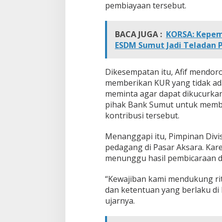
pembiayaan tersebut.
a
s
a
r
BACA JUGA :
KORSA: Kepem
A
ESDM Sumut Jadi Teladan 
k
s
a
Dikesempatan itu, Afif mendo
r
memberikan KUR yang tidak ada
a
meminta agar dapat dikucurkan 
D
pihak Bank Sumut untuk memb
i
t
kontribusi tersebut.
u
r
Menanggapi itu, Pimpinan Divi
u
pedagang di Pasar Aksara. Kar
n
menunggu hasil pembicaraan d
k
a
n
“Kewajiban kami mendukung rit
1
dan ketentuan yang berlaku di
5
ujarnya.
P
e
r