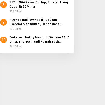
PRSU 2026 Resmi Ditutup, Putaran Uang
8
Capai Rp50 Miliar
276 Dilihat
PDIP Somasi KWP Soal Tuduhan
9
‘Gerombolan Sirkus’, Buntut Rapat
Komisi II Dipimpin Sufmi Dasco Ahmad
275 Dilihat
Gubernur Bobby Nasution Siapkan RSUD
10
dr. M. Thomsen Jadi Rumah Sakit
Regional Kepulauan Nias
261 Dilihat