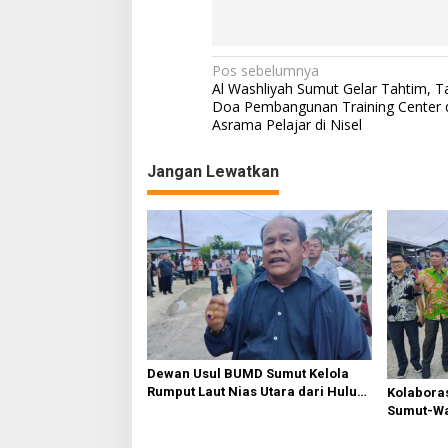
N
Pos sebelumnya
Al Washliyah Sumut Gelar Tahtim, Ta
a
Doa Pembangunan Training Center 
Asrama Pelajar di Nisel
v
i
Jangan Lewatkan
g
a
s
i
p
o
s
Dewan Usul BUMD Sumut Kelola
Rumput Laut Nias Utara dari Hulu
Kolabora
ke Hilir
Sumut-War
Rusak Pu
Diperbaik