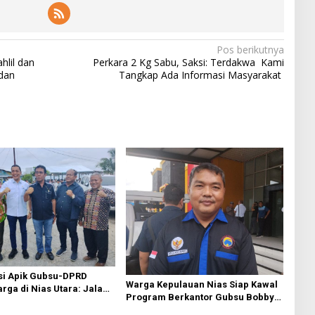
Pos berikutnya
hlil dan
Perkara 2 Kg Sabu, Saksi: Terdakwa Kami
dan
Tangkap Ada Informasi Masyarakat
si Apik Gubsu-DPRD
Warga Kepulauan Nias Siap Kawal
ga di Nias Utara: Jalan
Program Berkantor Gubsu Bobby
luhan Tahun Akhirnya
Nasution
i