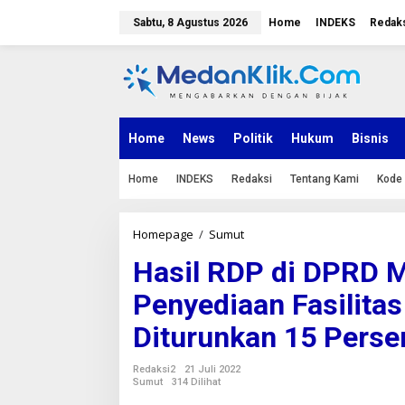
L
e
Sabtu, 8 Agustus 2026
Home
INDEKS
Redak
w
a
t
i
k
e
k
Home
News
Politik
Hukum
Bisnis
o
n
Home
INDEKS
Redaksi
Tentang Kami
Kode 
t
e
n
Homepage
/
Sumut
H
a
Hasil RDP di DPRD M
s
i
Penyediaan Fasilitas
l
R
Diturunkan 15 Perse
D
P
d
Redaksi2
21 Juli 2022
i
Sumut
314 Dilihat
D