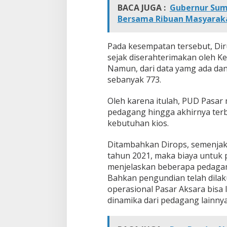
BACA JUGA :
Gubernur Sumu
s
e
Bersama Ribuan Masyaraka
n
Pada kesempatan tersebut, Dir
sejak diserahterimakan oleh Ke
Namun, dari data yamg ada da
sebanyak 773.
Oleh karena itulah, PUD Pasa
pedagang hingga akhirnya terb
kebutuhan kios.
Ditambahkan Dirops, semenjak
tahun 2021, maka biaya untuk 
menjelaskan beberapa pedagam
Bahkan pengundian telah dila
operasional Pasar Aksara bisa 
dinamika dari pedagang lainny