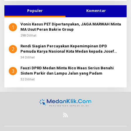
K
i
S
u
I
Populer
Komentar
2
n
t
Vonis Kasus PET Dipertanyakan, JAGA MARWAH Minta
u
1
MA Usut Peran Bakrie Group
k
:
298 Dilihat
Rendi Siagian Percayakan Kepemimpinan DPD
2
Pemuda Karya Nasional Kota Medan kepada Josef
Sembiring
34 Dilihat
Fauzi DPRD Medan Minta Rico Waas Serius Benahi
3
Sistem Parkir dan Lampu Jalan yang Padam
32 Dilihat