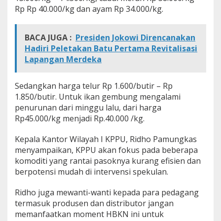
t
Rp Rp 40.000/kg dan ayam Rp 34.000/kg.
k
a
n
BACA JUGA :
Presiden Jokowi Direncanakan
H
Hadiri Peletakan Batu Pertama Revitalisasi
B
Lapangan Merdeka
K
N
N
Sedangkan harga telur Rp 1.600/butir – Rp
a
t
1.850/butir. Untuk ikan gembung mengalami
a
penurunan dari minggu lalu, dari harga
r
Rp45.000/kg menjadi Rp.40.000 /kg.
u
Kepala Kantor Wilayah I KPPU, Ridho Pamungkas
menyampaikan, KPPU akan fokus pada beberapa
komoditi yang rantai pasoknya kurang efisien dan
berpotensi mudah di intervensi spekulan.
Ridho juga mewanti-wanti kepada para pedagang
termasuk produsen dan distributor jangan
memanfaatkan moment HBKN ini untuk