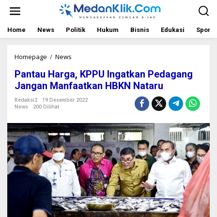
L
e
w
a
Home
News
Politik
Hukum
Bisnis
Edukasi
Sport
t
i
k
Homepage
/
News
P
e
a
Pantau Harga, KPPU Ingatkan Pedagang
k
n
o
t
Jangan Manfaatkan HBKN Nataru
n
a
t
u
Redaksi2
19 Desember 2022
News
200 Dilihat
e
H
n
a
r
g
a
,
K
P
P
U
I
n
g