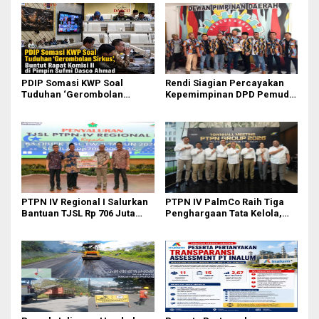
PDIP Somasi KWP Soal
Rendi Siagian Percayakan
Tuduhan ‘Gerombolan
Kepemimpinan DPD Pemuda
Sirkus’, Buntut Rapat Komisi
Karya Nasional Kota Medan
II Dipimpin Sufmi Dasco
kepada Josef Sembiring
Ahmad
PTPN IV Regional I Salurkan
PTPN IV PalmCo Raih Tiga
Bantuan TJSL Rp 706 Juta
Penghargaan Tata Kelola,
untuk Pembangunan Sosial
Perkuat Kinerja Operasional
Berkelanjutan
dan Efisiensi