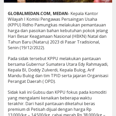
a
t
k
GLOBALMEDAN.COM, MEDAN-
Kepala Kantor
a
Wilayah I Komisi Pengawas Persaingan Usaha
n
(KPPU) Ridho Pamungkas melakukan pemantauan
P
harga dan pasokan bahan kebutuhan pokok jelang
e
d
Hari Besar Keagamaan Nasional (HBKN) Natal dan
a
Tahun Baru (Nataru) 2023 di Pasar Tradisional,
g
Senin (19/12/2022).
a
n
Pada sidak tersebut KPPU melakukan pantauan
g
J
bersama Gubernur Sumatera Utara Edy Rahmayadi,
a
Kepala BI, Doddy Zulverdi, Kepala Bulog, Arif
n
Mandu Bulog dan tim TPID serta jajaran Organisasi
g
Perangat Daerah ( OPD).
a
n
M
Sidak kali ini Gubsu dan KPPU fokus pada komoditi
a
yang mengalami kenaikan beberapa waktu
n
terakhir. Dari hasil pantauan diketahui beras
f
premium di Petisah dijual dengan harga Rp
a
13.000/kg – 14.500/kg, cabai merah Rp 38.000/kg –
a