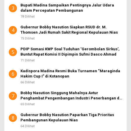
Bupati Madina Sampaikan Pentingnya Jalur Udara
3
dalam Percepatan Pembangunan
78 Dilihat
Gubernur Bobby Nasution Siapkan RSUD dr. M.
4
Thomsen Jadi Rumah Sakit Regional Kepulauan Nias
75 Dilihat
PDIP Somasi KWP Soal Tuduhan ‘Gerombolan Sirkus’,
5
Buntut Rapat Komisi II Dipimpin Sufmi Dasco Ahmad
71 Dilihat
Kadispora Madina Resmi Buka Turnamen “Maraginda
6
Hakim Cup I” di Kotanopan
66 Dilihat
Bobby Nasution Singgung Mahalnya Avtur
7
Penghambat Pengembangan Industri Penerbangan di
Sumut
65 Dilihat
Gubernur Bobby Nasution Paparkan Tiga Prioritas
8
Pembangunan Kepulauan Nias
64 Dilihat