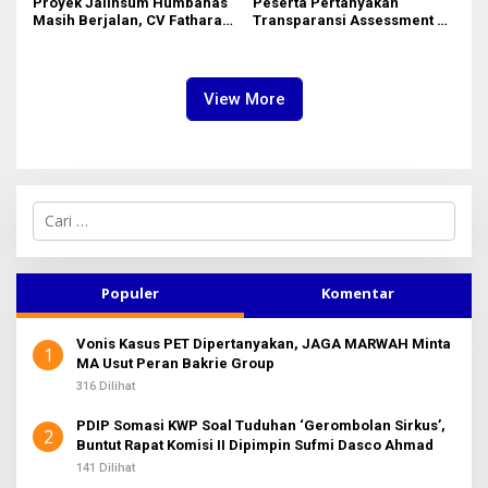
Proyek Jalinsum Humbahas
Peserta Pertanyakan
Masih Berjalan, CV Fathara
Transparansi Assessment PT
Jasa Teknik Janjikan
Inalum, Mekanisme Seleksi
Finishing Ulang
Jabatan Level BOD-3 Jadi
Sorotan
View More
C
a
r
i
u
Populer
Komentar
n
t
Vonis Kasus PET Dipertanyakan, JAGA MARWAH Minta
u
1
MA Usut Peran Bakrie Group
k
:
316 Dilihat
PDIP Somasi KWP Soal Tuduhan ‘Gerombolan Sirkus’,
2
Buntut Rapat Komisi II Dipimpin Sufmi Dasco Ahmad
141 Dilihat