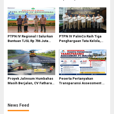
Sirkus’, Buntut Rapat Komisi
Karya Nasional Kota Medan
II Dipimpin Sufmi Dasco
kepada Josef Sembiring
Ahmad
PTPN IV Regional I Salurkan
PTPN IV PalmCo Raih Tiga
Bantuan TJSL Rp 706 Juta
Penghargaan Tata Kelola,
untuk Pembangunan Sosial
Perkuat Kinerja Operasional
Berkelanjutan
dan Efisiensi
Proyek Jalinsum Humbahas
Peserta Pertanyakan
Masih Berjalan, CV Fathara
Transparansi Assessment PT
Jasa Teknik Janjikan
Inalum, Mekanisme Seleksi
Finishing Ulang
Jabatan Level BOD-3 Jadi
Sorotan
News Feed