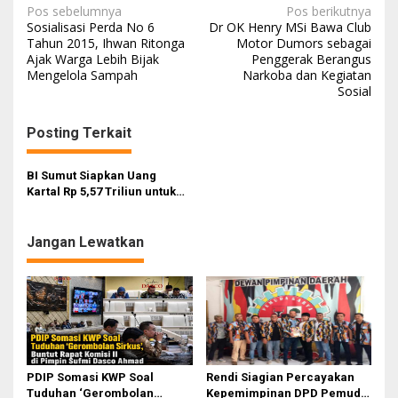
N
Pos sebelumnya
Pos berikutnya
Sosialisasi Perda No 6
Dr OK Henry MSi Bawa Club
a
Tahun 2015, Ihwan Ritonga
Motor Dumors sebagai
Ajak Warga Lebih Bijak
Penggerak Berangus
v
Mengelola Sampah
Narkoba dan Kegiatan
i
Sosial
g
Posting Terkait
a
s
BI Sumut Siapkan Uang
i
Kartal Rp 5,57 Triliun untuk
Nataru
p
o
Jangan Lewatkan
s
PDIP Somasi KWP Soal
Rendi Siagian Percayakan
Tuduhan ‘Gerombolan
Kepemimpinan DPD Pemuda