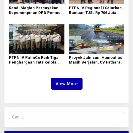
Rendi Siagian Percayakan
PTPN IV Regional I Salurkan
Kepemimpinan DPD Pemuda
Bantuan TJSL Rp 706 Juta
Karya Nasional Kota Medan
untuk Pembangunan Sosial
kepada Josef Sembiring
Berkelanjutan
PTPN IV PalmCo Raih Tiga
Proyek Jalinsum Humbahas
Penghargaan Tata Kelola,
Masih Berjalan, CV Fathara
Perkuat Kinerja Operasional
Jasa Teknik Janjikan
dan Efisiensi
Finishing Ulang
View More
C
a
r
i