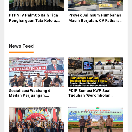
PTPN IV PalmCo Raih Tiga
Proyek Jalinsum Humbahas
Penghargaan Tata Kelola,
Masih Berjalan, CV Fathara
Perkuat Kinerja Operasional
Jasa Teknik Janjikan
dan Efisiensi
Finishing Ulang
News Feed
Sosialisasi Wasbang di
PDIP Somasi KWP Soal
Medan Perjuangan,
Tuduhan ‘Gerombolan
Zulkarnaen Janji
Sirkus’, Buntut Rapat Komisi
Perjuangkan Ruang Bermain
II Dipimpin Sufmi Dasco
Anak
Ahmad