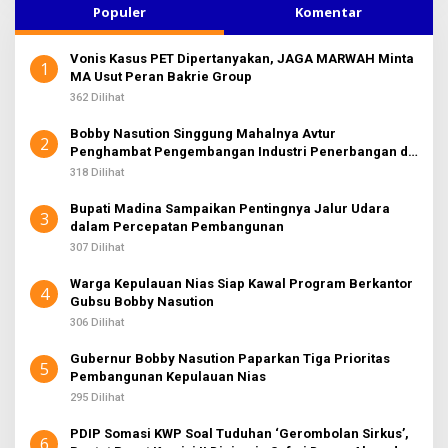
u
Populer
Komentar
n
t
Vonis Kasus PET Dipertanyakan, JAGA MARWAH Minta
u
1
MA Usut Peran Bakrie Group
k
:
362 Dilihat
Bobby Nasution Singgung Mahalnya Avtur
2
Penghambat Pengembangan Industri Penerbangan di
Sumut
318 Dilihat
Bupati Madina Sampaikan Pentingnya Jalur Udara
3
dalam Percepatan Pembangunan
307 Dilihat
Warga Kepulauan Nias Siap Kawal Program Berkantor
4
Gubsu Bobby Nasution
306 Dilihat
Gubernur Bobby Nasution Paparkan Tiga Prioritas
5
Pembangunan Kepulauan Nias
295 Dilihat
PDIP Somasi KWP Soal Tuduhan ‘Gerombolan Sirkus’,
6