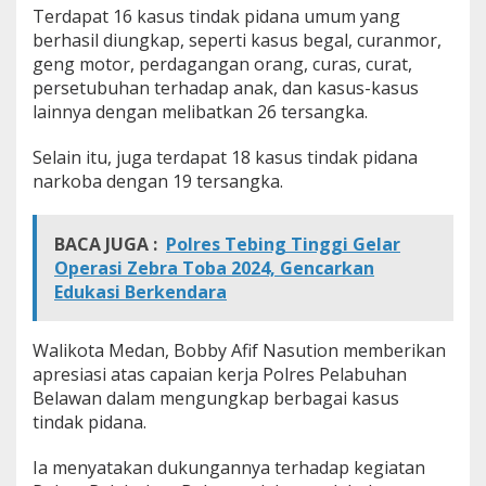
g
Terdapat 16 kasus tindak pidana umum yang
a
berhasil diungkap, seperti kasus begal, curanmor,
i
geng motor, perdagangan orang, curas, curat,
K
persetubuhan terhadap anak, dan kasus-kasus
e
lainnya dengan melibatkan 26 tersangka.
j
a
h
Selain itu, juga terdapat 18 kasus tindak pidana
a
narkoba dengan 19 tersangka.
t
a
n
BACA JUGA :
Polres Tebing Tinggi Gelar
Operasi Zebra Toba 2024, Gencarkan
Edukasi Berkendara
Walikota Medan, Bobby Afif Nasution memberikan
apresiasi atas capaian kerja Polres Pelabuhan
Belawan dalam mengungkap berbagai kasus
tindak pidana.
Ia menyatakan dukungannya terhadap kegiatan