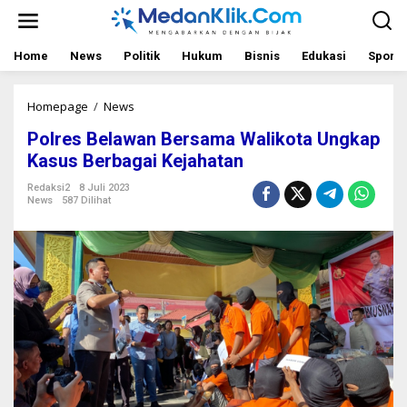
L
e
w
a
Home
News
Politik
Hukum
Bisnis
Edukasi
Sport
t
i
k
Homepage
/
News
P
e
o
Polres Belawan Bersama Walikota Ungkap
k
l
o
r
Kasus Berbagai Kejahatan
n
e
t
s
Redaksi2
8 Juli 2023
News
587 Dilihat
e
B
n
e
l
a
w
a
n
B
e
r
s
a
m