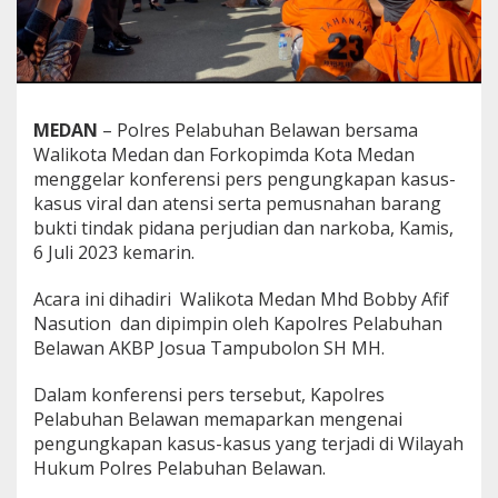
a
W
a
l
i
k
MEDAN
– Polres Pelabuhan Belawan bersama
o
t
Walikota Medan dan Forkopimda Kota Medan
a
menggelar konferensi pers pengungkapan kasus-
U
kasus viral dan atensi serta pemusnahan barang
n
bukti tindak pidana perjudian dan narkoba, Kamis,
g
6 Juli 2023 kemarin.
k
a
p
Acara ini dihadiri Walikota Medan Mhd Bobby Afif
K
Nasution dan dipimpin oleh Kapolres Pelabuhan
a
Belawan AKBP Josua Tampubolon SH MH.
s
u
s
Dalam konferensi pers tersebut, Kapolres
B
Pelabuhan Belawan memaparkan mengenai
e
pengungkapan kasus-kasus yang terjadi di Wilayah
r
Hukum Polres Pelabuhan Belawan.
b
a