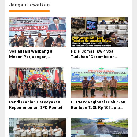
i
Jangan Lewatkan
g
a
s
i
p
o
Sosialisasi Wasbang di
PDIP Somasi KWP Soal
Medan Perjuangan,
Tuduhan ‘Gerombolan
s
Zulkarnaen Janji
Sirkus’, Buntut Rapat Komisi
Perjuangkan Ruang Bermain
II Dipimpin Sufmi Dasco
Anak
Ahmad
Rendi Siagian Percayakan
PTPN IV Regional I Salurkan
Kepemimpinan DPD Pemuda
Bantuan TJSL Rp 706 Juta
Karya Nasional Kota Medan
untuk Pembangunan Sosial
kepada Josef Sembiring
Berkelanjutan